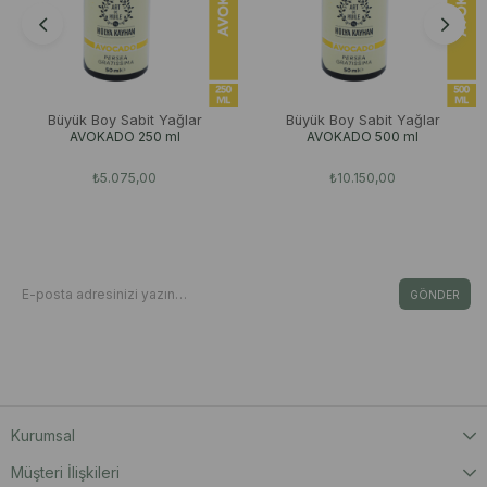
Büyük Boy Sabit Yağlar
Büyük Boy Sabit Yağlar
AVOKADO 250 ml
AVOKADO 500 ml
₺5.075,00
₺10.150,00
Bizden Haberdar Olun
E-Bültene Kayıt Ol Fırsat & İndirimleri Kaçırma
GÖNDER
Kişisel Verilerin Korunması Kanunu’nca, verilerimin Aydınlatma Metni ‘nde yer
alan açıklama ve hükümler doğrultusunda işleneceğini onaylıyorum.
Kurumsal
Müşteri İlişkileri