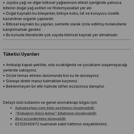
• Jojoba yağı ve diğer bitkisel yağlarımızın etiket içeriğinde yalnızca
bitkinin doğal yağ asitleri ve fitokimyasalları yer alır.
• Doğal kaynaklı bu bileşenler, bitkiye koku, tat ve koruyucu özellik
kazandıran organik yapılardır.
• Bitkisel kaynaklı bu yapıları, sentetik olarak izole edilmiş moleküllerle
karıştırmamak gerekir.
• Bu konuda literatürde çok sayıda bilimsel kaynak yer almaktadır.
Tüketici Uyarıları
• Ambalajı kapalı şekilde, oda sıcaklığında ve çocukların ulaşamayacağı
yerlerde saklayınız.
• Gözle temas etmesi durumunda bol su ile durulayınız.
• Güneşe direkt maruz kalmaktan kaçınınız.
• Beklenmeyen bir etki halinde lütfen eczacınıza danışınız.
Detaylı ürün kullanımı ve genel aromaterapi bilgisi için;
hulyakayhan.com blog sayfamızı inceleyebilir,
"Kokuların Gücü Adına" kitabımızı inceleyebilir,
Bayi eczanlerinize danışabilir,
02122040972 nuamaralı sabit hattımızı arayabilirsiniz.