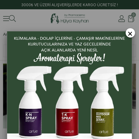
3000₺ VE ÜZERİ ALIŞVERİŞLERDE KARGO ÜCRETSİZ !
0
×
Anasayfa
Ürünler
Hediye Kutuları
Sıralama
Filtreleme
Hediye Kutuları
Hediye Kutuları
Oral Care Hediye Kutusu
De-Cellulite Hediye Kutusu