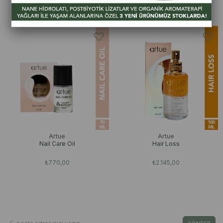
₺2.600,00
₺1.150,00
Artue
Artue
Nail Care Oil
Hair Loss
₺770,00
₺2.145,00
Bizden Haberdar Olun
E-Bültene Kayıt Ol Fırsat & İndirimleri Kaçırma