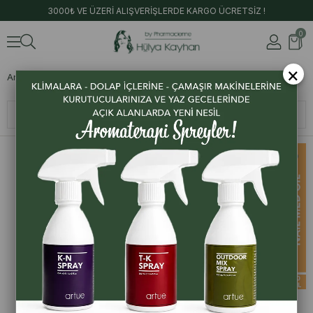
3000₺ VE ÜZERİ ALIŞVERİŞLERDE KARGO ÜCRETSİZ !
0
×
Anasayfa
Artue
Saç ve Tırnak Sağlığı
Sıralama
Filtreleme
Artue
Artue
Men Cool Hair & Beard Instense
Nail Med Oil