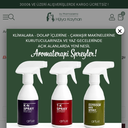
3000₺ VE ÜZERİ ALIŞVERİŞLERDE KARGO ÜCRETSİZ !
0
×
Anasayfa
Setler
Korkuya Aromaterapi Desteği
Sedir
stresi azaltıcı etkisinin yanı sıra cesareti ve odaklanmayı artırıcı
etkisinin de olduğu bilinmektedir.
Elemi
zihin ve beden yorgunluğunu azaltıcı etki gösterir. Enerji verir. Duygu
durumunu dengeler.
Frankincense
amigdalaya yerleşmiş travmaların, öğrenilmiş bilgilerin
temizlenmesine yardımcı olur.
Bu üç yağı eşit oranda karıştırarak gün içerisinde koklayabilirsiniz.
Sıralama
Filtreleme