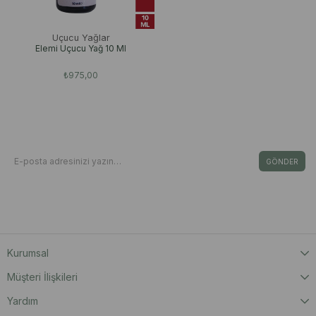
Uçucu Yağlar
Elemi Uçucu Yağ 10 Ml
₺975,00
Bizden Haberdar Olun
E-Bültene Kayıt Ol Fırsat & İndirimleri Kaçırma
GÖNDER
Kişisel Verilerin Korunması Kanunu’nca, verilerimin Aydınlatma Metni ‘nde yer
alan açıklama ve hükümler doğrultusunda işleneceğini onaylıyorum.
Kurumsal
Müşteri İlişkileri
Yardım