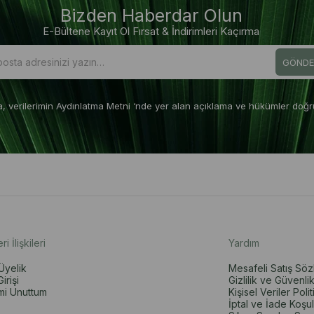
Bizden Haberdar Olun
E-Bültene Kayıt Ol Fırsat & İndirimleri Kaçırma
GÖNDE
a, verilerimin Aydınlatma Metni ‘nde yer alan açıklama ve hükümler doğr
i İlişkileri
Yardım
Üyelik
Mesafeli Satış Sö
irişi
Gizlilik ve Güvenli
mi Unuttum
Kişisel Veriler Polit
İptal ve İade Koşul