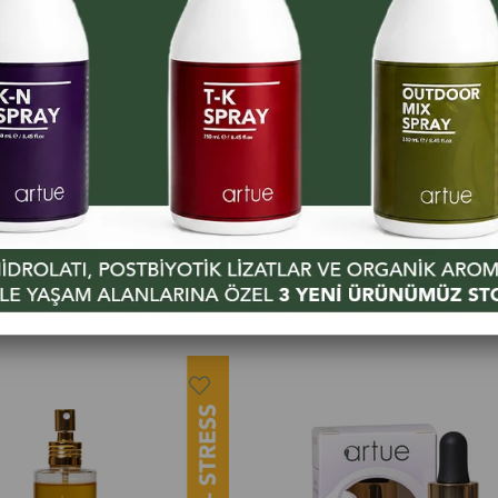
Güneş Serisi
Güneş Serisi
ng Glowy Bronzer Oil
Glowy Bronzer Shea Butter
Önleyici )
₺1.650,00
₺1.650,00