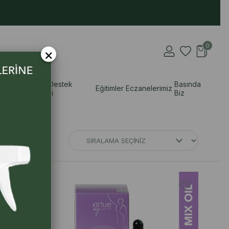
0
×
i
Doğal Destek
Basında
Eğitimler
Eczanelerimiz
Rehberi
Biz