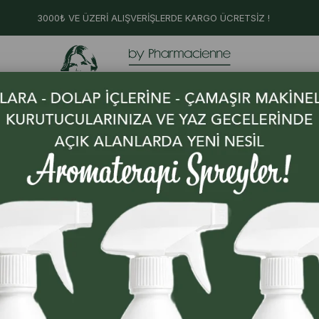
3000₺ VE ÜZERİ ALIŞVERİŞLERDE KARGO ÜCRETSİZ !
abit
Faydalı Yağlarda
İhtiyaca Göre Aromerap
Ürünler
Probiyotikler
Çözümleri
9 Ürün