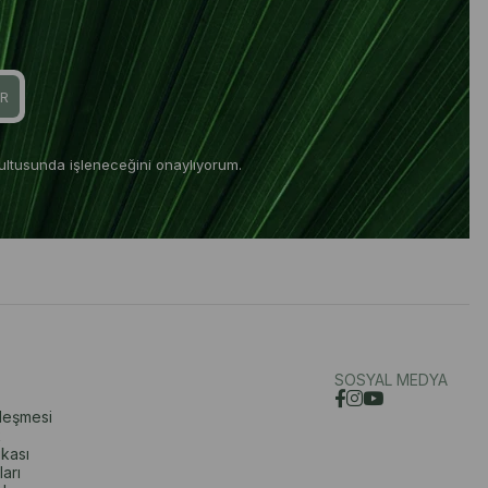
R
ultusunda işleneceğini onaylıyorum.
SOSYAL MEDYA
zleşmesi
k
ikası
ları