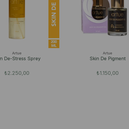
Artue
Artue
in De-Stress Sprey
Skin De Pigment
₺2.250,00
₺1.150,00