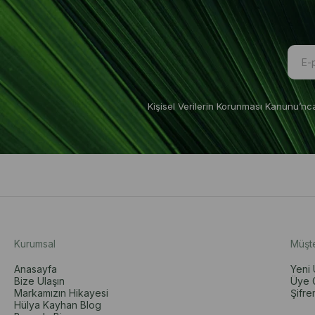
Kişisel Verilerin Korunması Kanunu’nc
Kurumsal
Müşter
Anasayfa
Yeni 
Bize Ulaşın
Üye G
Markamızın Hikayesi
Şifre
Hülya Kayhan Blog