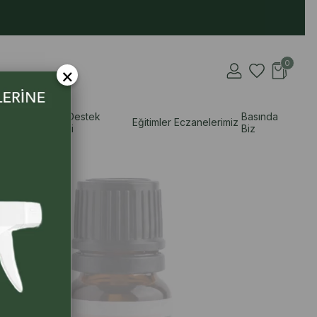
0
×
i
Doğal Destek
Basında
Eğitimler
Eczanelerimiz
Rehberi
Biz