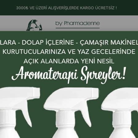
3000₺ VE ÜZERİ ALIŞVERİŞLERDE KARGO ÜCRETSİZ !
abit
Faydalı Yağlarda
İhtiyaca Göre Aromerap
Ürünler
Probiyotikler
Çözümleri