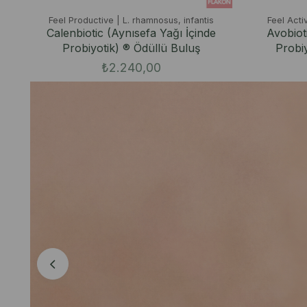
Feel Productive | L. rhamnosus, infantis
Feel Acti
Calenbiotic (Aynısefa Yağı İçinde
Avobiot
ş
Probiyotik) ® Ödüllü Buluş
Probiy
₺2.240,00