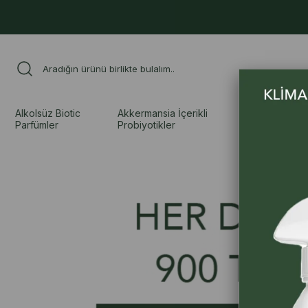
Alkolsüz Biotic
Akkermansia İçerikli
Uçucu ve S
Parfümler
Probiyotikler
Yağlar