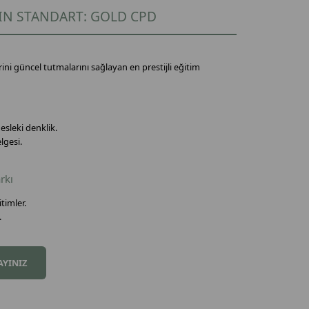
IN STANDART: GOLD CPD
ini güncel tutmalarını sağlayan en prestijli eğitim
esleki denklik.
lgesi.
rkı
itimler.
.
AYINIZ