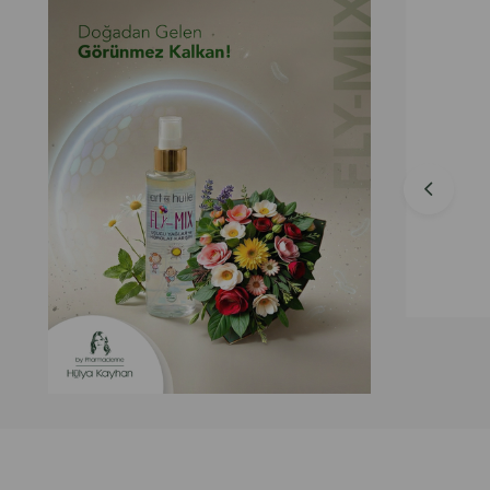
Hazır Ürünler
Akar Sprey
₺900,00