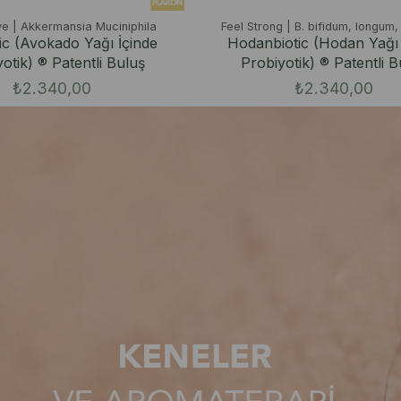
ve | Akkermansia Muciniphila
Feel Strong | B. bifidum, longum,
ic (Avokado Yağı İçinde
Hodanbiotic (Hodan Yağı 
otik) ® Patentli Buluş
Probiyotik) ® Patentli B
₺2.340,00
₺2.340,00