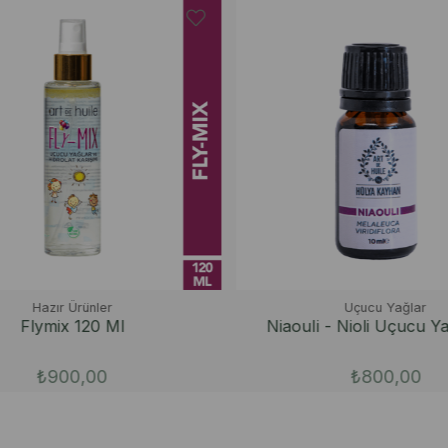
Hazır Ürünler
Uçucu Yağlar
Flymix 120 Ml
NiaouIi - Nioli Uçucu Yağ
₺900,00
₺800,00