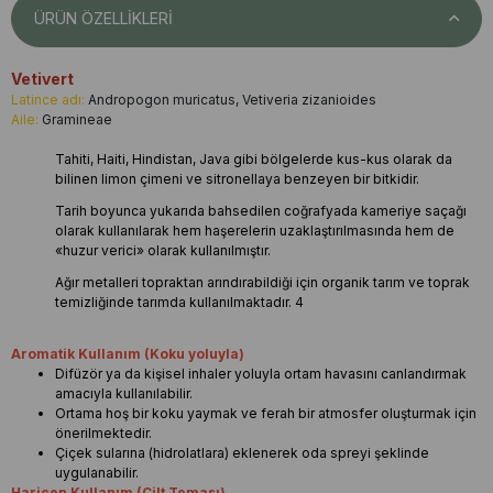
ÜRÜN ÖZELLIKLERI
Vetivert
Latince adı:
Andropogon muricatus, Vetiveria zizanioides
Aile:
Gramineae
Tahiti, Haiti, Hindistan, Java gibi bölgelerde kus-kus olarak da
bilinen limon çimeni ve sitronellaya benzeyen bir bitkidir.
Tarih boyunca yukarıda bahsedilen coğrafyada kameriye saçağı
olarak kullanılarak hem haşerelerin uzaklaştırılmasında hem de
«huzur verici» olarak kullanılmıştır.
Ağır metalleri topraktan arındırabildiği için organik tarım ve toprak
temizliğinde tarımda kullanılmaktadır. 4
Aromatik Kullanım (Koku yoluyla)
Difüzör ya da kişisel inhaler yoluyla ortam havasını canlandırmak
amacıyla kullanılabilir.
Ortama hoş bir koku yaymak ve ferah bir atmosfer oluşturmak için
önerilmektedir.
Çiçek sularına (hidrolatlara) eklenerek oda spreyi şeklinde
uygulanabilir.
Haricen Kullanım (Cilt Teması)