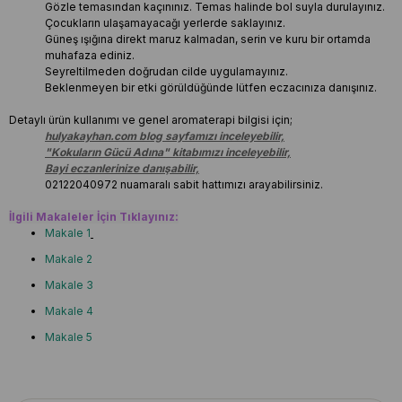
Gözle temasından kaçınınız. Temas halinde bol suyla durulayınız.
Çocukların ulaşamayacağı yerlerde saklayınız.
Güneş ışığına direkt maruz kalmadan, serin ve kuru bir ortamda
muhafaza ediniz.
Seyreltilmeden doğrudan cilde uygulamayınız.
Beklenmeyen bir etki görüldüğünde lütfen eczacınıza danışınız.
Detaylı ürün kullanımı ve genel aromaterapi bilgisi için;
hulyakayhan.com blog sayfamızı inceleyebilir,
"Kokuların Gücü Adına" kitabımızı inceleyebilir,
Bayi eczanlerinize danışabilir,
02122040972 nuamaralı sabit hattımızı arayabilirsiniz.
İlgili Makaleler İçin Tıklayınız:
Makale 1
Makale 2
Makale 3
Makale 4
Makale 5