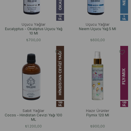
Uçucu Yağlar
Uçucu Yağlar
Eucalyptus - Okaliptus Uçucu Yağ
Neem Uçucu Yağ 5 Ml
10 Ml
₺700,00
₺600,00
Sabit Yağlar
Hazır Ürünler
Cocos - Hindistan Cevizi Yağı 100
Flymix 120 Ml
ML
₺1.200,00
₺900,00