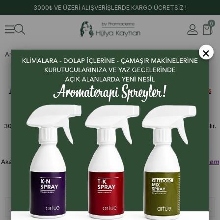
3000₺ VE ÜZERİ ALIŞVERİŞLERDE KARGO ÜCRETSİZ !
0
×
Anasayfa
Setler
Aromaterapi İle Uyuza Destek
1.ADIM - UYUZ SPREYİ:
Flymix
içerisine 10 damla
Neem Uçucu Yağı
ve 10 Damla
Okaliptus
Uçucu Yağı
damlatılır ve tüm vücuda sıkılır
2.ADIM - UYUZ KARIŞIMI:
30 Ml
Cocos (Hindistan Cevizi Yağı)
ve 30 damla
Neem yağı
karıştırılır.
Uyuz spreyi sıkıldıktan sonra yine tüm vücuda uygulanır.
3.ADIM - EŞYALARIN TEMİZLENMESİ:
Akar Sprey içerisine 20 damla
Okaliptus Uçucu yağı
ve 20 damla
Neem
Uçucu yağı
nı karıştırarak tüm eşyalarınıza uygulayınız.
Sıralama
Filtreleme