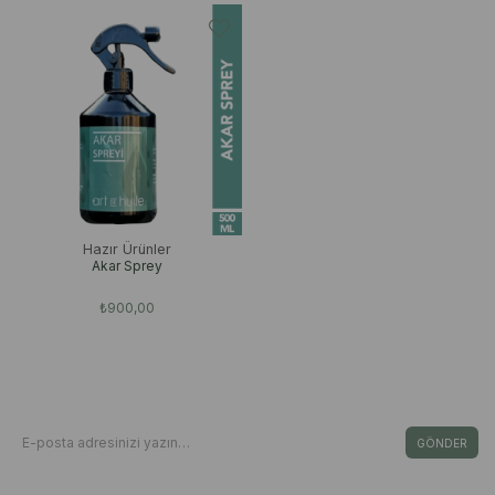
Hazır Ürünler
Akar Sprey
₺900,00
Bizden Haberdar Olun
E-Bültene Kayıt Ol Fırsat & İndirimleri Kaçırma
GÖNDER
Kişisel Verilerin Korunması Kanunu’nca, verilerimin Aydınlatma Metni ‘nde yer