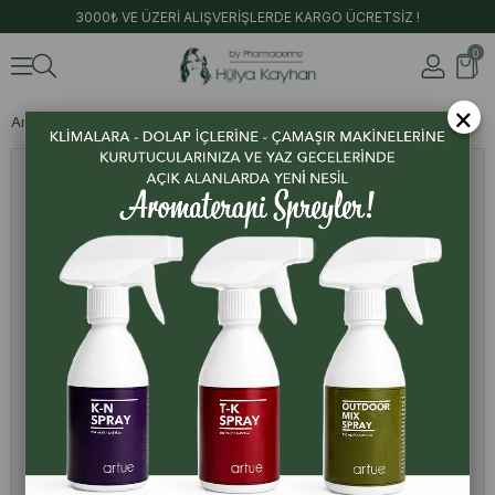
3000₺ VE ÜZERİ ALIŞVERİŞLERDE KARGO ÜCRETSİZ !
0
×
Anasayfa
Ürünler
Şallar ve Alkolsüz Parfümler
Üsküdar 10 ML