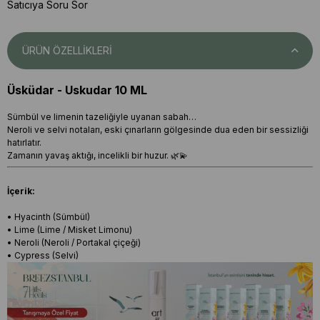
Satıcıya Soru Sor
ÜRÜN ÖZELLIKLERI
Üsküdar - Uskudar 10 ML
Sümbül ve limenin tazeliğiyle uyanan sabah…
Neroli ve selvi notaları, eski çınarların gölgesinde dua eden bir sessizliği
hatırlatır.
Zamanın yavaş aktığı, incelikli bir huzur. 🌿💫
İçerik:
• Hyacinth (Sümbül)
• Lime (Lime / Misket Limonu)
• Neroli (Neroli / Portakal çiçeği)
• Cypress (Selvi)