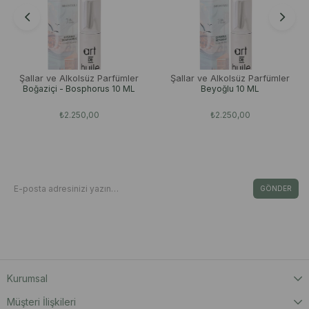
Şallar ve Alkolsüz Parfümler
Şallar ve Alkolsüz Parfümler
Boğaziçi - Bosphorus 10 ML
Beyoğlu 10 ML
₺2.250,00
₺2.250,00
Bizden Haberdar Olun
E-Bültene Kayıt Ol Fırsat & İndirimleri Kaçırma
GÖNDER
Kişisel Verilerin Korunması Kanunu’nca, verilerimin Aydınlatma Metni ‘nde yer
alan açıklama ve hükümler doğrultusunda işleneceğini onaylıyorum.
Kurumsal
Müşteri İlişkileri