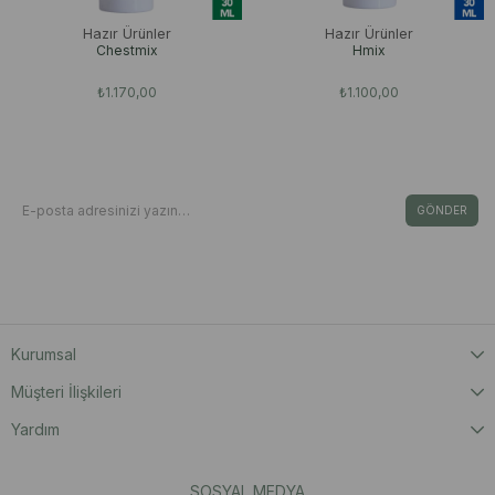
Hazır Ürünler
Hazır Ürünler
Chestmix
Hmix
₺1.170,00
₺1.100,00
Bizden Haberdar Olun
E-Bültene Kayıt Ol Fırsat & İndirimleri Kaçırma
GÖNDER
Kişisel Verilerin Korunması Kanunu’nca, verilerimin Aydınlatma Metni ‘nde yer
alan açıklama ve hükümler doğrultusunda işleneceğini onaylıyorum.
Kurumsal
Müşteri İlişkileri
Yardım
SOSYAL MEDYA