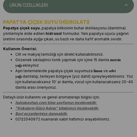
ÜRÜN ÖZELLIKLERI
PAPATYA ÇİÇEK SUYU (HİDROLATI)
Papatya çiçek suyu
, papatya bitkisinin buhar distilasyonu (damıtma)
yöntemiyle elde edilen
hidrosol
formudur. Yani papatya uçucu yağının
üretimi sırasında açığa çıkan, su bazlı ve daha hafif aromatik sıvıdır.
Kullanım Önerisi:
Cilt ve makyaj temizliği için direkt kullanabilirsiniz.
Gözenek sıkılaştırıcı tonik yapmak için içine 15 damla
mersin
ekleyiniz
yağı
Aşırı terlemelerde papatya çiçek suyumuza
ve
limon
selvi
damlatıp, terleyen bölgeye (yüz dahil) spreyleyebilirsiniz. Yüz
yağı
için kullanacaksanız 10' ar damla, vücut için kullanacaksanız 20-40
damla arası öneriyoruz.
Detaylı ürün kullanımı ve genel aromaterapi bilgisi için;
hulyakayhan.com blog sayfamızı inceleyebilir,
"Kokuların Gücü Adına" kitabımızı inceleyebilir,
Bayi eczanlerinize danışabilir,
02122040972 nuamaralı sabit hattımızı arayabilirsiniz.