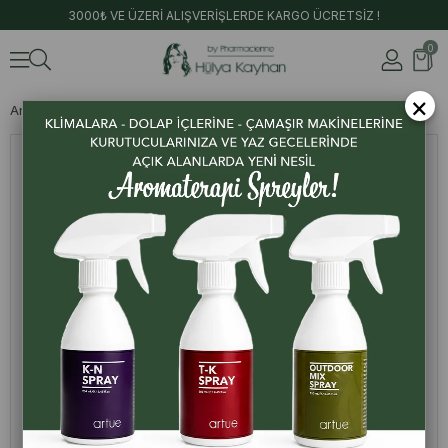
3000₺ VE ÜZERİ ALIŞVERİŞLERDE KARGO ÜCRETSİZ !
0
×
Anasayfa
Hazır Ürünler
Papatya Çiçek Suyu 500 Ml