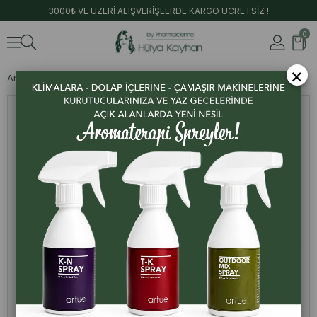
3000₺ VE ÜZERİ ALIŞVERİŞLERDE KARGO ÜCRETSİZ !
0
×
Anasayfa
Hazır Ürünler
Flymix 50 Ml