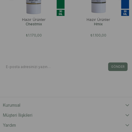
Hazır Ürünler
Hazır Ürünler
Chestmix
Hmix
₺1.170,00
₺1.100,00
Bizden Haberdar Olun
E-Bültene Kayıt Ol Fırsat & İndirimleri Kaçırma
GÖNDER
Kişisel Verilerin Korunması Kanunu’nca, verilerimin Aydınlatma Metni ‘nde yer
alan açıklama ve hükümler doğrultusunda işleneceğini onaylıyorum.
Kurumsal
Müşteri İlişkileri
Yardım