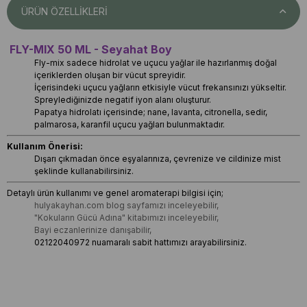
ÜRÜN ÖZELLIKLERI
FLY-MIX 50 ML - Seyahat Boy
Fly-mix sadece hidrolat ve uçucu yağlar ile hazırlanmış doğal
içeriklerden oluşan bir vücut spreyidir.
İçerisindeki uçucu yağların etkisiyle vücut frekansınızı yükseltir.
Spreylediğinizde negatif iyon alanı oluşturur.
Papatya hidrolatı içerisinde; nane, lavanta, citronella, sedir,
palmarosa, karanfil uçucu yağları bulunmaktadır.
Kullanım Önerisi:
Dışarı çıkmadan önce eşyalarınıza, çevrenize ve cildinize mist
şeklinde kullanabilirsiniz.
Detaylı ürün kullanımı ve genel aromaterapi bilgisi için;
hulyakayhan.com blog sayfamızı inceleyebilir,
"Kokuların Gücü Adına" kitabımızı inceleyebilir,
Bayi eczanlerinize danışabilir,
02122040972 nuamaralı sabit hattımızı arayabilirsiniz.