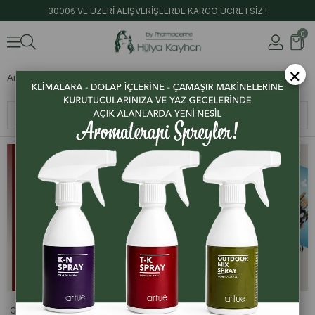
3000₺ VE ÜZERİ ALIŞVERİŞLERDE KARGO ÜCRETSİZ !
0
×
Anasayfa
Eğitimlerimiz
Sıralama
Filtreleme
DİĞER TÜM KATEGORİLER
DİĞER TÜM KATEGORİLER
CPD-TIBBİ AROMATERAPİ EĞİTİMİ
IFPA AROMATERAPİ EĞİTİMİ