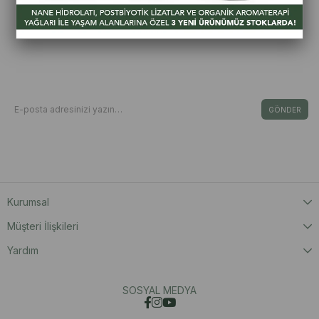
₺379.904,00
₺379.904,00
Bizden Haberdar Olun
E-Bültene Kayıt Ol Fırsat & İndirimleri Kaçırma
GÖNDER
Kişisel Verilerin Korunması Kanunu’nca, verilerimin Aydınlatma Metni ‘nde yer
alan açıklama ve hükümler doğrultusunda işleneceğini onaylıyorum.
Kurumsal
Müşteri İlişkileri
Yardım
SOSYAL MEDYA