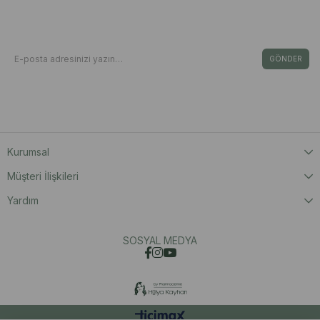
Bizden Haberdar Olun
E-Bültene Kayıt Ol Fırsat & İndirimleri Kaçırma
GÖNDER
Kişisel Verilerin Korunması Kanunu’nca, verilerimin Aydınlatma Metni ‘nde yer
alan açıklama ve hükümler doğrultusunda işleneceğini onaylıyorum.
Kurumsal
Müşteri İlişkileri
Yardım
SOSYAL MEDYA