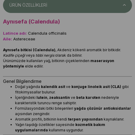
ÜRÜN ÖZELLIKLERI
Aynısefa (Calendula)
Latince adı:
Calendula officinalis
Aile:
Astereceae
Aynısefa bitkisi (Calendula)
, Akdeniz kökenli aromatik bir bitkidir.
Kadife çiçeği
veya
tıbbi nergis
olarak da bilinir.
Ürünümüzde kullanılan yağ, bitkinin çiçeklerinden
maserasyon
yöntemiyle
elde edilir.
Genel Bilgilendirme
Doğal yağında
kalendik asit
ve
konjuge linoleik asit (CLA)
gibi
fitokimyasallar bulunur.
İçeriğindeki
lutein
,
zeaksantin
ve
beta karoten
nedeniyle
karakteristik turuncu renge sahiptir.
Formülasyondaki bitki bileşenleri
yağda çözünür antioksidanlar
açısından zengindir.
Aromatik profili, bitkinin kendi
terpen yapısından
kaynaklanır.
Yağın taşıdığı özellikler sayesinde
kozmetik bakım
uygulamalarında
kullanıma uygundur.