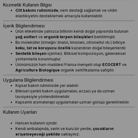
Kozmetik Kullanım Bilgisi
Cilt bakımı rutininizde
, nem desteği sağlamak ve cildin
elastikiyetini desteklemek amacıyla kullanılabilir.
İçerik Bilgilendirmesi
Ürün etiketinde yalnızca bitkinin kendi doğal yapısında bulunan
yağ asitleri
ve
organik terpen bileşikleri
belirtilmiştir.
Bu moleküller (örneğin: linalol, limonen, citronellol vb.) bitkiye
koku, tat ve koruyucu özellik
kazandıran doğal bileşenlerdir.
Sentetik bileşen
içermez. Bitkisel kompozisyon, geleneksel
yöntemlerle korunmuştur.
Ürünümüzün ham maddesi Fransa menşeili olup
ECOCERT
ve
Agriculture Biologique
organik sertifikalarına sahiptir.
Uygulama Bilgilendirmesi
Kişisel bakım rutininizde yer alabilir.
Bitkisel içerikli bakım uygulamaları, eczacı ya da uzman
tavsiyesiyle yönlendirilmelidir.
Kapsamlı aromaterapi uygulamaları uzman görüşü gerektirebilir.
Kullanım Uyarıları
Haricen kullanım içindir.
Kendi ambalajında, serin ve kuru bir yerde,
çocukların
erişemeyeceği şekilde
saklayınız.