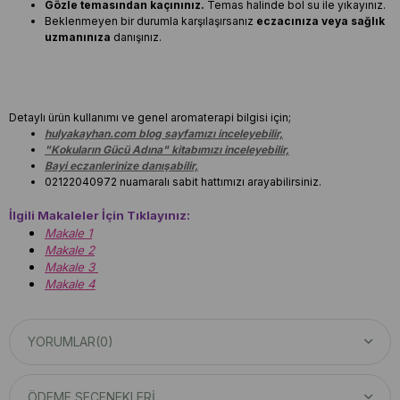
Gözle temasından kaçınınız.
Temas halinde bol su ile yıkayınız.
Beklenmeyen bir durumla karşılaşırsanız
eczacınıza veya sağlık
uzmanınıza
danışınız.
Detaylı ürün kullanımı ve genel aromaterapi bilgisi için;
hulyakayhan.com blog sayfamızı inceleyebilir,
"Kokuların Gücü Adına" kitabımızı inceleyebilir,
Bayi eczanlerinize danışabilir,
02122040972 nuamaralı sabit hattımızı arayabilirsiniz.
İlgili Makaleler İçin Tıklayınız:
Makale 1
Makale 2
Makale 3
Makale 4
YORUMLAR
(0)
ÖDEME SEÇENEKLERI