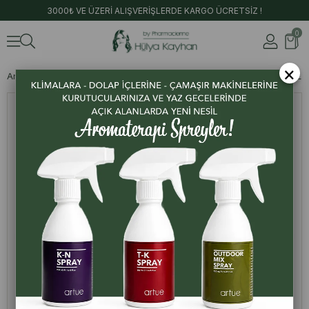
3000₺ VE ÜZERİ ALIŞVERİŞLERDE KARGO ÜCRETSİZ !
0
×
Anasayfa
Ürünler
Şallar ve Alkolsüz Parfümler
Balat Şal - 2 ML 