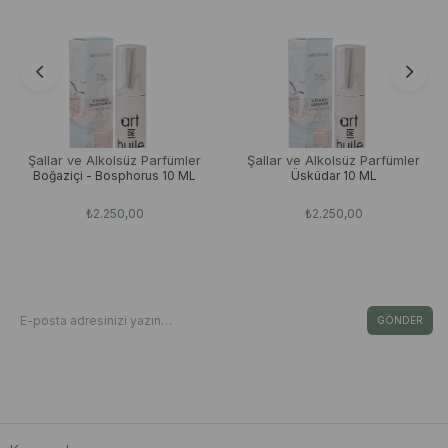
Şallar ve Alkolsüz Parfümler
Şallar ve Alkolsüz Parfümler
Boğaziçi - Bosphorus 10 ML
Üsküdar 10 ML
₺2.250,00
₺2.250,00
Bizden Haberdar Olun
E-Bültene Kayıt Ol Fırsat & İndirimleri Kaçırma
GÖNDER
Kişisel Verilerin Korunması Kanunu’nca, verilerimin Aydınlatma Metni ‘nde yer
alan açıklama ve hükümler doğrultusunda işleneceğini onaylıyorum.